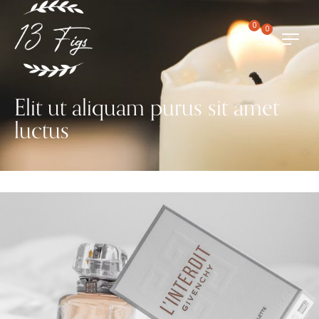
0
0
Elit ut aliquam purus sit amet
luctus