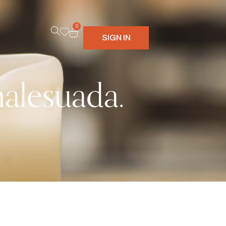
0
SIGN IN
malesuada.