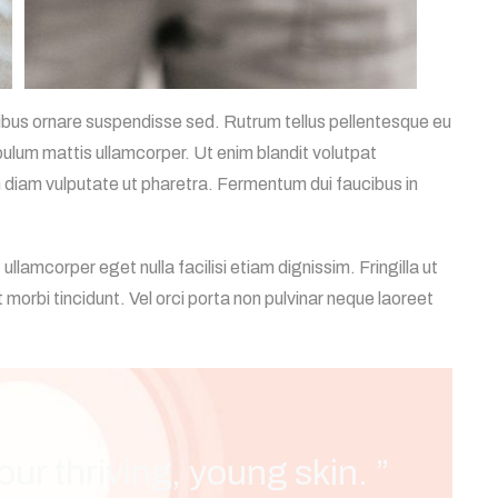
cibus ornare suspendisse sed. Rutrum tellus pellentesque eu
ibulum mattis ullamcorper. Ut enim blandit volutpat
diam vulputate ut pharetra. Fermentum dui faucibus in
st ullamcorper eget nulla facilisi etiam dignissim. Fringilla ut
t morbi tincidunt. Vel orci porta non pulvinar neque laoreet
our thriving, young skin. ”