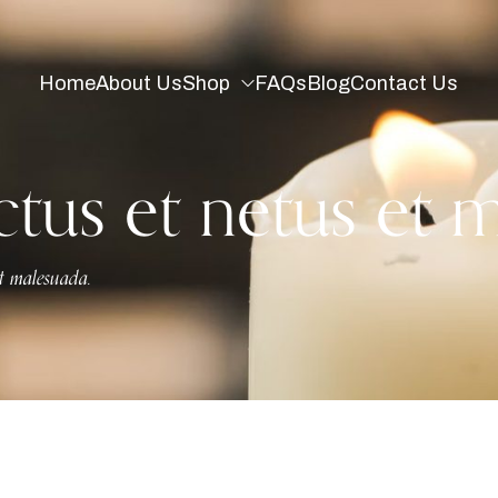
Home
About Us
Shop
FAQs
Blog
Contact Us
ctus et netus et 
et malesuada.