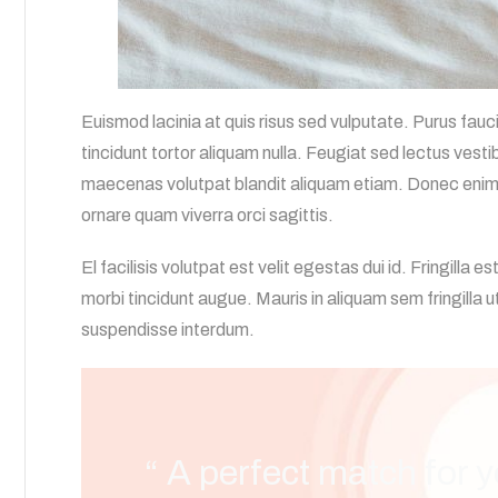
Euismod lacinia at quis risus sed vulputate. Purus fau
tincidunt tortor aliquam nulla. Feugiat sed lectus vest
maecenas volutpat blandit aliquam etiam. Donec enim 
ornare quam viverra orci sagittis.
El facilisis volutpat est velit egestas dui id. Fringilla e
morbi tincidunt augue. Mauris in aliquam sem fringilla u
suspendisse interdum.
“ A perfect match for y